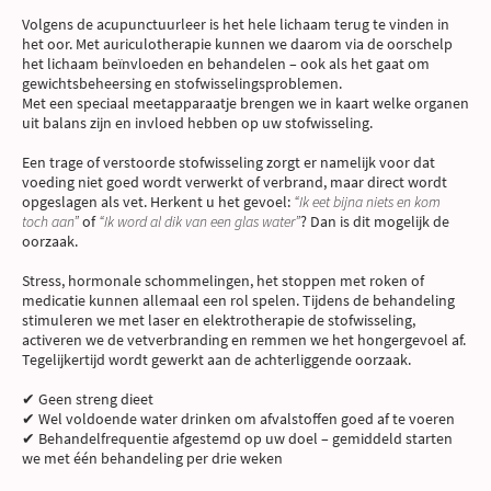
Volgens de acupunctuurleer is het hele lichaam terug te vinden in
het oor. Met auriculotherapie kunnen we daarom via de oorschelp
het lichaam beïnvloeden en behandelen – ook als het gaat om
gewichtsbeheersing en stofwisselingsproblemen.
Met een speciaal meetapparaatje brengen we in kaart welke organen
uit balans zijn en invloed hebben op uw stofwisseling.
Een trage of verstoorde stofwisseling zorgt er namelijk voor dat
voeding niet goed wordt verwerkt of verbrand, maar direct wordt
opgeslagen als vet. Herkent u het gevoel:
“Ik eet bijna niets en kom
toch aan”
of
“Ik word al dik van een glas water”
? Dan is dit mogelijk de
oorzaak.
Stress, hormonale schommelingen, het stoppen met roken of
medicatie kunnen allemaal een rol spelen. Tijdens de behandeling
stimuleren we met laser en elektrotherapie de stofwisseling,
activeren we de vetverbranding en remmen we het hongergevoel af.
Tegelijkertijd wordt gewerkt aan de achterliggende oorzaak.
✔ Geen streng dieet
✔ Wel voldoende water drinken om afvalstoffen goed af te voeren
✔ Behandelfrequentie afgestemd op uw doel – gemiddeld starten
we met één behandeling per drie weken